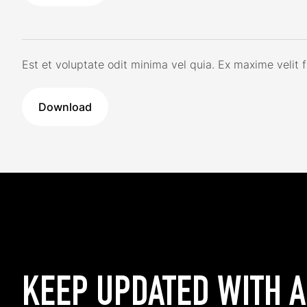
Est et voluptate odit minima vel quia. Ex maxime velit 
Download
KEEP UPDATED WITH 