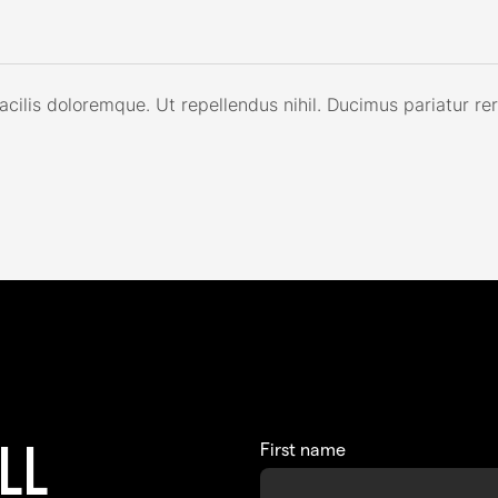
facilis doloremque. Ut repellendus nihil. Ducimus pariatur r
First name
ALL