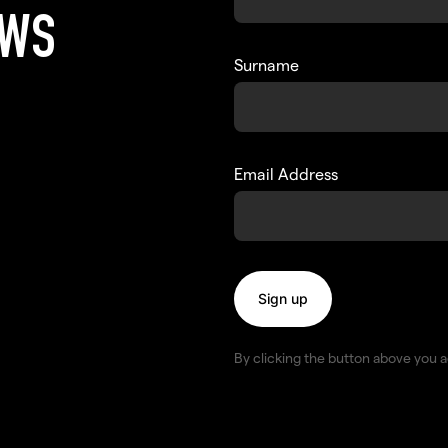
EWS
Surname
Email Address
By clicking the button above you 