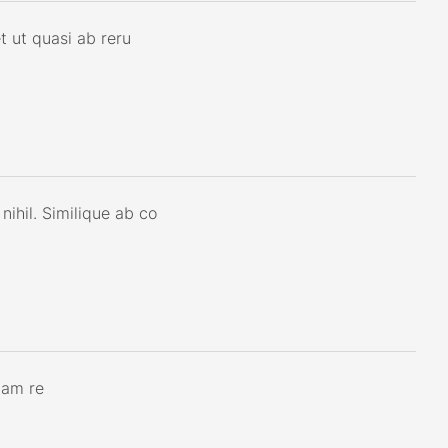
et ut quasi ab reru
nihil. Similique ab co
uam re